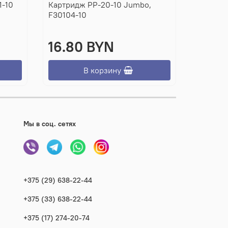
1-10
Картридж PP-20-10 Jumbo,
Картрид
F30104-10
16.80 BYN
2.64
В корзину
Мы в соц. сетях
+375 (29) 638-22-44
+375 (33) 638-22-44
+375 (17) 274-20-74